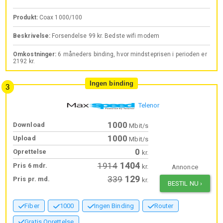
Produkt:
Coax 1000/100
Beskrivelse:
Forsendelse 99 kr. Bedste wifi modem
Omkostninger:
6 måneders binding, hvor mindsteprisen i perioden er
2192 kr.
Ingen binding
Telenor
1000
Download
Mbit/s
1000
Upload
Mbit/s
0
Oprettelse
kr.
1404
1914
Pris 6 mdr.
kr.
Annonce
129
339
Pris pr. md.
kr.
BESTIL NU
›
Fiber
1000
Ingen Binding
Router
Gratis Oprettelse