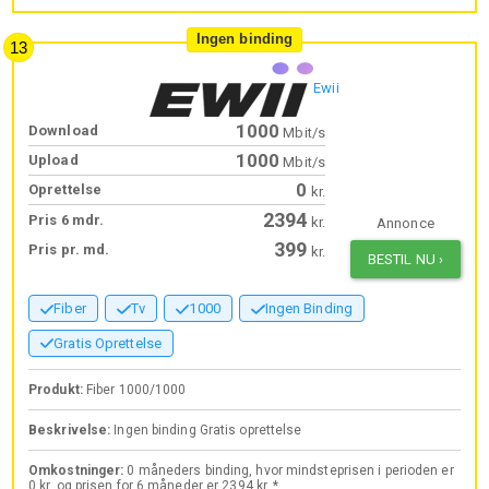
Ingen binding
Ewii
1000
Download
Mbit/s
1000
Upload
Mbit/s
0
Oprettelse
kr.
2394
Pris 6 mdr.
kr.
Annonce
399
Pris pr. md.
kr.
BESTIL NU
›
Fiber
Tv
1000
Ingen Binding
Gratis Oprettelse
Produkt:
Fiber 1000/1000
Beskrivelse:
Ingen binding Gratis oprettelse
Omkostninger:
0 måneders binding, hvor mindsteprisen i perioden er
0 kr. og prisen for 6 måneder er 2394 kr. *