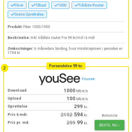
Fiber
Tilbud
1000
Trådløs Router
Gratis Oprettelse
Produkt:
Fiber 1000/1000
Beskrivelse:
Inkl. trådløs router Fra 99 kr/md i 6 mdr
Omkostninger:
6 måneders binding, hvor mindsteprisen i perioden er
1794 kr.
Forsendelse 99 kr.
Yousee
1000
Download
Mbit/s
100
Upload
Mbit/s
299
Oprettelse
kr.
594
2192
Pris 6 mdr.
kr.
Annonce
99
299
Pris pr. md.
kr.
BESTIL NU
›