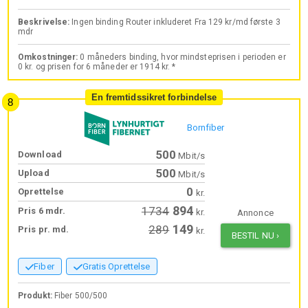
Beskrivelse:
Ingen binding Router inkluderet Fra 129 kr/md første 3
mdr
Omkostninger:
0 måneders binding, hvor mindsteprisen i perioden er
0 kr. og prisen for 6 måneder er 1914 kr. *
En fremtidssikret forbindelse
Bornfiber
500
Download
Mbit/s
500
Upload
Mbit/s
0
Oprettelse
kr.
894
1734
Pris 6 mdr.
kr.
Annonce
149
289
Pris pr. md.
kr.
BESTIL NU
›
Fiber
Gratis Oprettelse
Produkt:
Fiber 500/500