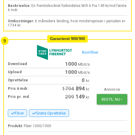
Beskrivelse:
En fremtidssikret forbindelse Wifi 6 Fra 149 kr/md første
6 mdr
Omkostninger:
6 måneders binding, hvor mindsteprisen i perioden er
1734 kr.
Garanteret 900/900
Bornfiber
1000
Download
Mbit/s
1000
Upload
Mbit/s
0
Oprettelse
kr.
894
1794
Pris 6 mdr.
kr.
Annonce
149
299
Pris pr. md.
kr.
BESTIL NU
›
Fiber
Gratis Oprettelse
Produkt:
Fiber 1000/1000