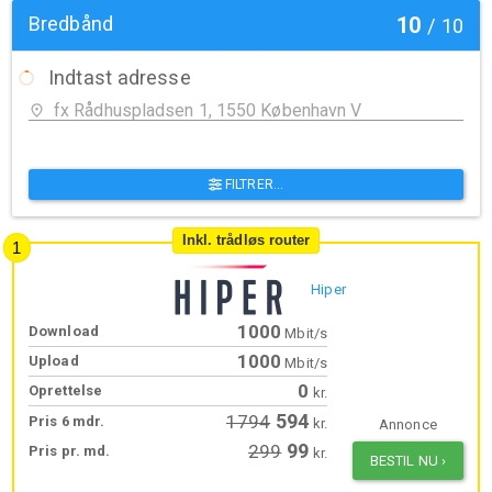
Bredbånd
10
/
10
Indtast adresse
FILTRER...
Inkl. trådløs router
Hiper
1000
Download
Mbit/s
1000
Upload
Mbit/s
0
Oprettelse
kr.
594
1794
Pris 6 mdr.
kr.
Annonce
99
299
Pris pr. md.
kr.
BESTIL NU
›