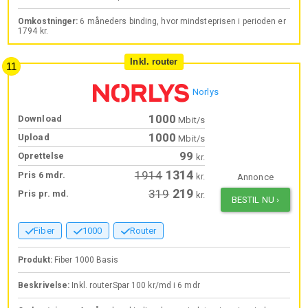
Omkostninger:
6 måneders binding, hvor mindsteprisen i perioden er
1794 kr.
Inkl. router
Norlys
1000
Download
Mbit/s
1000
Upload
Mbit/s
99
Oprettelse
kr.
1314
1914
Pris 6 mdr.
kr.
Annonce
219
319
Pris pr. md.
kr.
BESTIL NU
›
Fiber
1000
Router
Produkt:
Fiber 1000 Basis
Beskrivelse:
Inkl. routerSpar 100 kr/md i 6 mdr