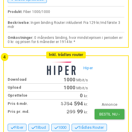
Produkt:
Fiber 1000/1000
Beskrivelse:
Ingen binding Router inkluderet Fra 129 kr/md første 3
mdr
Omkostninger:
0 måneders binding, hvor mindsteprisen i perioden er
0 kr. og prisen for 6 måneder er 1914 kr. *
Inkl. trådløs router
Hiper
1000
Download
Mbit/s
1000
Upload
Mbit/s
0
Oprettelse
kr.
594
1794
Pris 6 mdr.
kr.
Annonce
99
299
Pris pr. md.
kr.
BESTIL NU
›
Fiber
Tilbud
1000
Trådløs Router