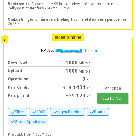
Beskrivelse:
Forsendelse 99 kr. Homebox - trådløst modem med
indbygget router fra 99 kr/md i 6 mdr
Omkostninger:
6 måneders binding, hvor mindsteprisen i perioden er
2672 kr.
Ingen binding
Telenor
1000
Download
Mbit/s
1000
Upload
Mbit/s
0
Oprettelse
kr.
1404
1914
Pris 6 mdr.
kr.
Annonce
129
339
Pris pr. md.
kr.
BESTIL NU
›
Fiber
1000
Ingen Binding
Router
Gratis Oprettelse
Produkt:
Fiber 1000/1000