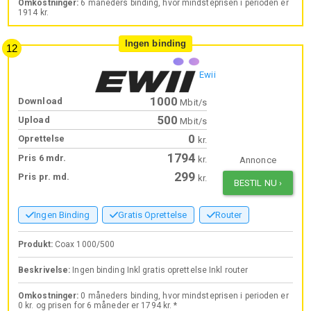
Omkostninger:
6 måneders binding, hvor mindsteprisen i perioden er
1914 kr.
Ingen binding
Ewii
1000
Download
Mbit/s
500
Upload
Mbit/s
0
Oprettelse
kr.
1794
Pris 6 mdr.
kr.
Annonce
299
Pris pr. md.
kr.
BESTIL NU
›
Ingen Binding
Gratis Oprettelse
Router
Produkt:
Coax 1000/500
Beskrivelse:
Ingen binding Inkl gratis oprettelse Inkl router
Omkostninger:
0 måneders binding, hvor mindsteprisen i perioden er
0 kr. og prisen for 6 måneder er 1794 kr. *