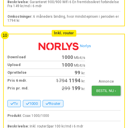
Beskrivelse:
Garanteret 900/900 Wifi 6 En fremtidssikret forbindelse
Fra 149 kr/md i 6 mdr
Omkostninger:
6 måneders binding, hvor mindsteprisen i perioden er
1794 kr.
Inkl. router
Norlys
1000
Download
Mbit/s
1000
Upload
Mbit/s
99
Oprettelse
kr.
1194
1794
Pris 6 mdr.
kr.
Annonce
199
299
Pris pr. md.
kr.
BESTIL NU
›
Tv
1000
Router
Produkt:
Coax 1000/1000
Beskrivelse:
Inkl. routerSpar 100 kr/md i 6 mdr