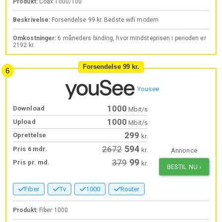
Produkt:
Coax 1000/100
Beskrivelse:
Forsendelse 99 kr. Bedste wifi modem
Omkostninger:
6 måneders binding, hvor mindsteprisen i perioden er
2192 kr.
Forsendelse 99 kr.
Yousee
1000
Download
Mbit/s
1000
Upload
Mbit/s
299
Oprettelse
kr.
594
2672
Pris 6 mdr.
kr.
Annonce
99
379
Pris pr. md.
kr.
BESTIL NU
›
Fiber
Tv
1000
Router
Produkt:
Fiber 1000