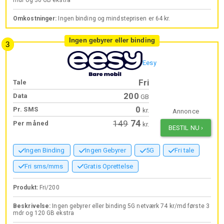
Omkostninger:
Ingen binding og mindsteprisen er 64 kr.
Ingen gebyrer eller binding
Eesy
Fri
Tale
200
Data
GB
0
Pr. SMS
kr.
Annonce
74
149
Per måned
kr.
BESTIL NU
›
Ingen Binding
Ingen Gebyrer
5G
Fri tale
Fri sms/mms
Gratis Oprettelse
Produkt:
Fri/200
Beskrivelse:
Ingen gebyrer eller binding 5G netværk 74 kr/md første 3
mdr og 120 GB ekstra