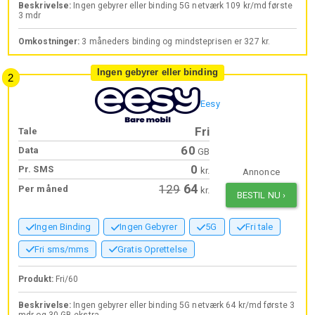
Beskrivelse:
Ingen gebyrer eller binding 5G netværk 109 kr/md første
3 mdr
Omkostninger:
3 måneders binding og mindsteprisen er 327 kr.
Ingen gebyrer eller binding
Eesy
Fri
Tale
60
Data
GB
0
Pr. SMS
kr.
Annonce
64
129
Per måned
kr.
BESTIL NU
›
Ingen Binding
Ingen Gebyrer
5G
Fri tale
Fri sms/mms
Gratis Oprettelse
Produkt:
Fri/60
Beskrivelse:
Ingen gebyrer eller binding 5G netværk 64 kr/md første 3
mdr og 30 GB ekstra