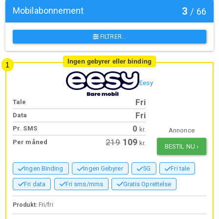
Mobilabonnement
3
/
66
FILTRER...
Ingen gebyrer eller binding
Eesy
Fri
Tale
Fri
Data
0
Pr. SMS
kr.
Annonce
109
219
Per måned
kr.
BESTIL NU
›
Ingen Binding
Ingen Gebyrer
5G
Fri tale
Fri data
Fri sms/mms
Gratis Oprettelse
Produkt:
Fri/fri