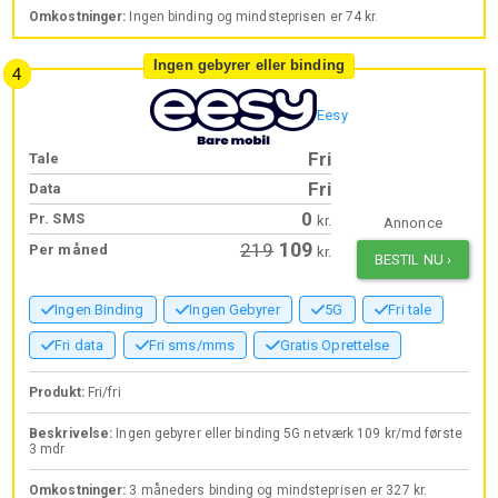
Omkostninger:
Ingen binding og mindsteprisen er 74 kr.
Ingen gebyrer eller binding
Eesy
Fri
Tale
Fri
Data
0
Pr. SMS
kr.
Annonce
109
219
Per måned
kr.
BESTIL NU
›
Ingen Binding
Ingen Gebyrer
5G
Fri tale
Fri data
Fri sms/mms
Gratis Oprettelse
Produkt:
Fri/fri
Beskrivelse:
Ingen gebyrer eller binding 5G netværk 109 kr/md første
3 mdr
Omkostninger:
3 måneders binding og mindsteprisen er 327 kr.