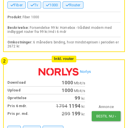
Fiber
Tv
1000
Router
Produkt:
Fiber 1000
Beskrivelse:
Forsendelse 99 kr. Homebox - trådløst modem med
indbygget router fra 99 kr/md i 6 mdr
Omkostninger:
6 måneders binding, hvor mindsteprisen i perioden er
2672 kr.
Inkl. router
Norlys
1000
Download
Mbit/s
1000
Upload
Mbit/s
99
Oprettelse
kr.
1194
1794
Pris 6 mdr.
kr.
Annonce
199
299
Pris pr. md.
kr.
BESTIL NU
›