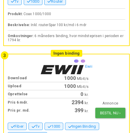
Tv
1000
Router
Produkt:
Coax 1000/1000
Beskrivelse:
Inkl. routerSpar 100 kr/md i 6 mdr
Omkostninger:
6 måneders binding, hvor mindsteprisen i perioden er
1794 kr.
Ingen binding
Ewii
1000
Download
Mbit/s
1000
Upload
Mbit/s
0
Oprettelse
kr.
2394
Pris 6 mdr.
kr.
Annonce
399
Pris pr. md.
kr.
BESTIL NU
›
Fiber
Tv
1000
Ingen Binding