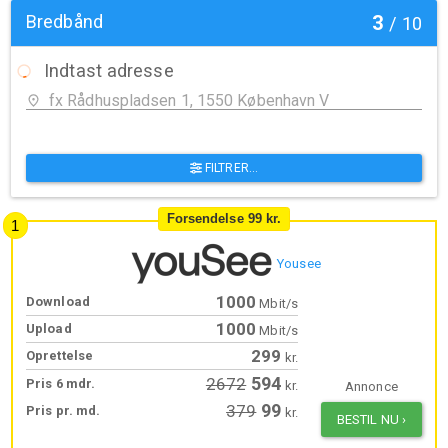
Bredbånd
3
/
10
Indtast adresse
FILTRER...
Forsendelse 99 kr.
Yousee
1000
Download
Mbit/s
1000
Upload
Mbit/s
299
Oprettelse
kr.
594
2672
Pris 6 mdr.
kr.
Annonce
99
379
Pris pr. md.
kr.
BESTIL NU
›